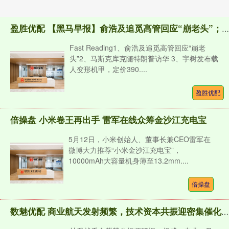
盈胜优配 【黑马早报】俞浩及追觅高管回应“崩老头”；马斯克库克随特朗普访华；宇树发布载人变形机甲，定价390万起；腾讯张军：微信“访客功能”已焊死...
Fast Reading1、俞浩及追觅高管回应“崩老
头”2、马斯克库克随特朗普访华 3、宇树发布载
人变形机甲，定价390....
盈胜优配
倍操盘 小米卷王再出手 雷军在线众筹金沙江充电宝
5月12日，小米创始人、董事长兼CEO雷军在
微博大力推荐“小米金沙江充电宝”，
10000mAh大容量机身薄至13.2mm....
倍操盘
数魅优配 商业航天发射频繁，技术资本共振迎密集催化期