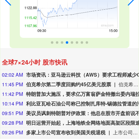
全球7×24小时 股市快讯
02:02 AM
11:45 PM
伯克希尔第二季度回购约45亿美元股票
伯克希尔第二季度斥资约45亿美元回购自身股票，并在期内买入近200亿美元股票，显示首席执行官阿贝尔正将公司庞大的现金储备更多投入市场。 伯克希尔第一季度开始回购股票，为一年多来的首次。阿贝尔今年早些时候表示，公司重新启动回购，是因为管理层认为股票的“内在价值”高于其市场价格。 CFRA Research分析师Cathy Seifert表示：“投资者会受到回购举措的鼓舞。这也是Greg接掌公司并彰显其主导地位的一种方式。” 此次股票回购为股东带来了自2021年以来规模最大的季度资本回报。伯克希尔第二季度现金储备降至3655亿美元，低于前一季度的约3970亿美元。
11:42 PM
10:14 PM
09:51 PM
09:28 PM
09:26 PM
多家上市公司宣布收到美国关税退税
上市公司公告显示，自7月以来，多家公司宣布已经收到美国关税退税。根据美国最高法院今年2月裁定，《国际紧急经济权力法》不授权总统征收大规模关税。美国国际贸易法院随后下令海关办理相关退款。海关与边境保护局4月20日启动第一阶段退款工作，首批退款于5月11日前后发放。美国海关与边境保护局官员本月4日披露的信息显示，截至7月底，该部门已处理完毕约1000亿美元关税的退款流程并把相关信息提供给财政部用于付款。（中新社）