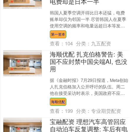
电费却是日本一半
韩国人夏季空调开得比日本还猛，电费
账单却仅为邻国一半 尽管韩国人在夏季
使用空调的频率和电量远超日本等发达
国家，但韩国家庭实际承担的电费却处
第一资本
于主要发达国家中的最低....
查看：
104
分类：
九五配资
海顺优配 扎克伯格警告: 美
国不应封禁中国尖端AI, 也没
用
据《金融时报》7月29日报道，Meta创始
人扎克伯格加入公开呼吁的队伍。周二
他在接受采访时表示，美国政府不应为
了在人工智能（AI）竞争中占据优势而封
海顺优配
杀中国AI模....
查看：
199
分类：
专业期货配资
宝融配资 理想汽车高管回应
自动泊车反复调整: 车后有电