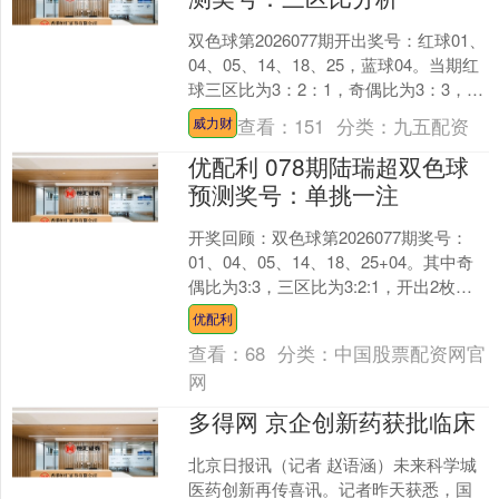
双色球第2026077期开出奖号：红球01、
04、05、14、18、25，蓝球04。当期红
球三区比为3：2：1，奇偶比为3：3，和
值为67，跨度为24，蓝球出现....
查看：
151
分类：
九五配资
威力财
优配利 078期陆瑞超双色球
预测奖号：单挑一注
开奖回顾：双色球第2026077期奖号：
01、04、05、14、18、25+04。其中奇
偶比为3:3，三区比为3:2:1，开出2枚重
号01,25。 双色球最近1....
优配利
查看：
68
分类：
中国股票配资网官
网
多得网 京企创新药获批临床
北京日报讯（记者 赵语涵）未来科学城
医药创新再传喜讯。记者昨天获悉，国