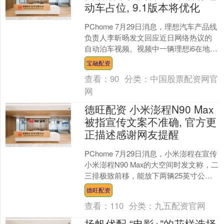
动车占位, 9.1版本将优化
PChome 7月29日消息，理想汽车产品线
负责人李昕旸发文回应近日网络热议的
自动泊车视频。视频中一辆理想i6在地下
停车场多次尝试离车泊入失败，频繁调
宝融配资
整无法入库....
查看：
90
分类：
中国股票配资网官
网
德旺配资 小米澎程N90 Max
被指宣传文案不准确, 官方更
正描述感谢网友提醒
PChome 7月29日消息，小米澎程在宣传
小米澎程N90 Max的大空间时发文称，二
三排极致前移，能放下两辆25英寸公路
自行车，很适合周末骑行、露营。网友
德旺配资
表示....
查看：
110
分类：
九五配资官网
扬帆优配 “电影+”的花样选择