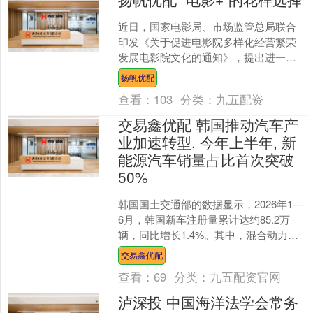
近日，国家电影局、市场监管总局联合
印发《关于促进电影院多样化经营繁荣
发展电影院文化的通知》，提出进一步
激发电影院经营活力，推动影院业态、
扬帆优配
模式、服务创新。 从特色....
查看：
103
分类：
九五配资
交易鑫优配 韩国推动汽车产
业加速转型, 今年上半年, 新
能源汽车销量占比首次突破
50%
韩国国土交通部的数据显示，2026年1—
6月，韩国新车注册量累计达约85.2万
辆，同比增长1.4%。其中，混合动力汽
车、纯电动汽车和氢能汽车三类新能源
交易鑫优配
汽车累计注....
查看：
69
分类：
九五配资官网
泸深投 中国海洋法学会常务