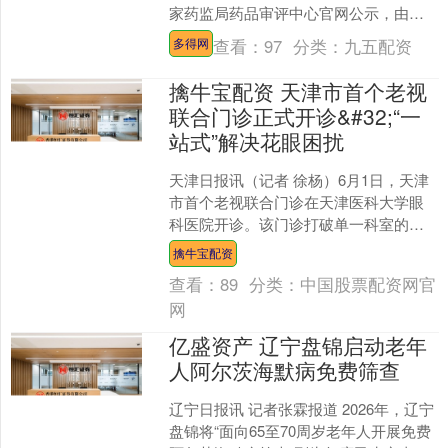
家药监局药品审评中心官网公示，由北
京脑科学与类脑研究所罗敏敏研究员带
查看：
97
分类：
九五配资
多得网
队研发，并通过健达九州....
擒牛宝配资 天津市首个老视
联合门诊正式开诊&#32;“一
站式”解决花眼困扰
天津日报讯（记者 徐杨）6月1日，天津
市首个老视联合门诊在天津医科大学眼
科医院开诊。该门诊打破单一科室的诊
疗壁垒，由该院视光中心、激光治疗
擒牛宝配资
科、白内障中心三个科室....
查看：
89
分类：
中国股票配资网官
网
亿盛资产 辽宁盘锦启动老年
人阿尔茨海默病免费筛查
辽宁日报讯 记者张霖报道 2026年，辽宁
盘锦将“面向65至70周岁老年人开展免费