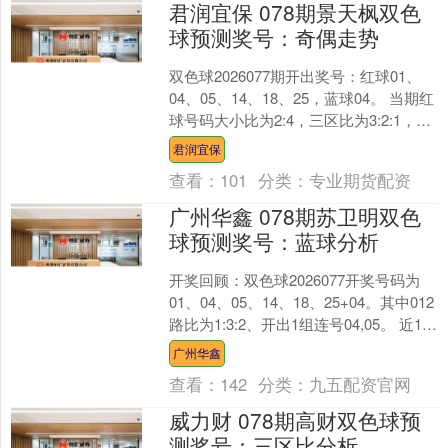
君润宜保 078期景天枫双色
球预测奖号：奇偶走势
双色球2026077期开出奖号：红球01、
04、05、14、18、25，蓝球04。 当期红
球号码大小比为2:4，三区比为3:2:1，奇
偶比为3:3，重号开出01....
君润宜保
查看：
101
分类：
专业期货配资
广州华鑫 078期苏卫明双色
球预测奖号：蓝球分析
开奖回顾：双色球2026077开奖号码为
01、04、05、14、18、25+04。其中012
路比为1:3:2、开出1组连号04,05。 近10
期双色球数据分析图....
广州华鑫
查看：
142
分类：
九五配资官网
威力财 078期高财双色球预
测奖号：三区比分析