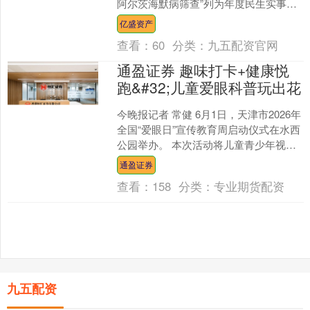
阿尔茨海默病筛查”列为年度民生实事项
目之一，目前项目正有序推进。 据介
亿盛资产
绍，盘锦....
查看：
60
分类：
九五配资官网
通盈证券 趣味打卡+健康悦
跑&#32;儿童爱眼科普玩出花
今晚报记者 常健 6月1日，天津市2026年
全国“爱眼日”宣传教育周启动仪式在水西
公园举办。 本次活动将儿童青少年视力
保护、体能锻炼、健康素养培育深度融
通盈证券
合，既是....
查看：
158
分类：
专业期货配资
九五配资