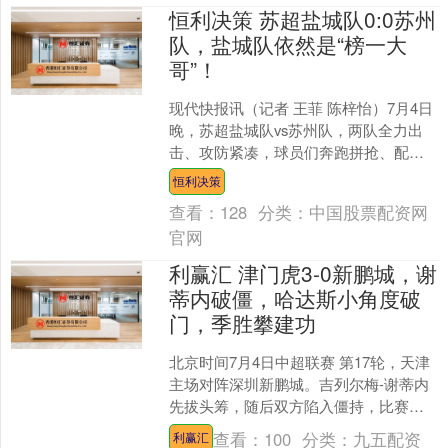
恒利决策 苏超盐城队0:0苏州
队，盐城队依然是“榜一大
哥”！
现代快报讯（记者 王菲 陈梓怡）7月4日
晚，苏超盐城队vs苏州队，两队全力出
击、攻防紧凑，球员们奔跑拼抢、配合
流畅，现场氛围热烈。最终，盐城队0:0
恒利决策
苏州队，各拿....
查看：
128
分类：
中国股票配资网
官网
利赢汇 津门虎3-0新鹏城，谢
蒂内破僵，哈达斯小角度破
门，季胜攀建功
北京时间7月4日中超联赛 第17轮，天津
主场对阵深圳新鹏城。吉列尔梅-谢蒂内
先拔头筹，随后双方陷入僵持，比赛在
尾声阶段进入高潮，季胜攀打门击中立
查看：
100
分类：
九五配资
利赢汇