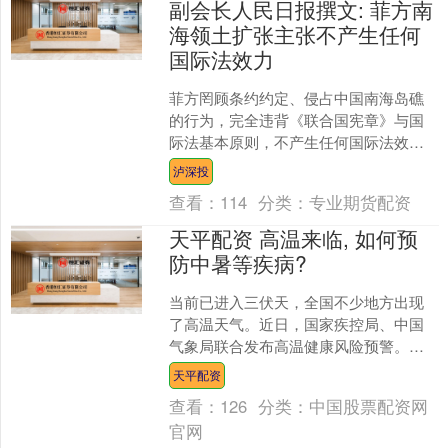
副会长人民日报撰文: 菲方南
海领土扩张主张不产生任何
国际法效力
菲方罔顾条约约定、侵占中国南海岛礁
的行为，完全违背《联合国宪章》与国
际法基本原则，不产生任何国际法效力
一段时期以来，菲律宾不断炒作对中国
泸深投
黄岩岛和所谓“卡拉延岛....
查看：
114
分类：
专业期货配资
天平配资 高温来临, 如何预
防中暑等疾病?
当前已进入三伏天，全国不少地方出现
了高温天气。近日，国家疾控局、中国
气象局联合发布高温健康风险预警。高
温天气容易引发中暑、肠胃不适、“空调
天平配资
病”等健康问题。高温天....
查看：
126
分类：
中国股票配资网
官网