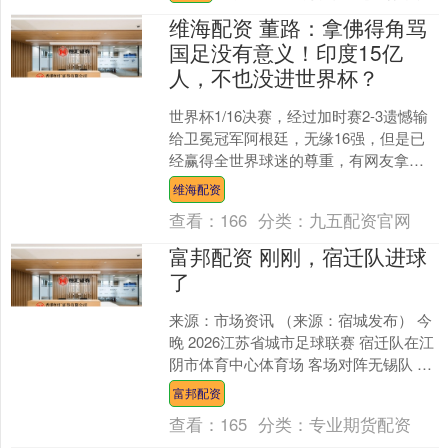
柱，随后哈达斯极....
维海配资 董路：拿佛得角骂
国足没有意义！印度15亿
人，不也没进世界杯？
世界杯1/16决赛，经过加时赛2-3遗憾输
给卫冕冠军阿根廷，无缘16强，但是已
经赢得全世界球迷的尊重，有网友拿他
们和中国男足进行对比，对此，中国足
维海配资
球小将创始人董....
查看：
166
分类：
九五配资官网
富邦配资 刚刚，宿迁队进球
了
来源：市场资讯 （来源：宿城发布） 今
晚 2026江苏省城市足球联赛 宿迁队在江
阴市体育中心体育场 客场对阵无锡队 比
赛第35分钟左右 宿迁队8号陈力行成功攻
富邦配资
入....
查看：
165
分类：
专业期货配资