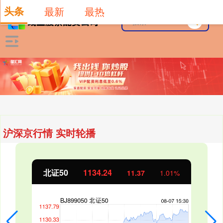
头条
最新
最热
沪深京行情 实时轮播
北证50
1134.24
11.37
1.01%