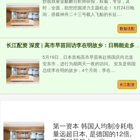
炒股就看金麒麟分析师研报，权威，专业，及
时，全面，助您挖掘潜力主题机会！ 5月24日晚
间，搭载神舟二十三号载人飞船的长征....
数魅优配
长江配资 深度 | 高市早苗回访李在明故乡：日韩能走多近？谁更需要谁？
5月19日，日本首相高市早苗将赴韩国庆尚北道
安东市，进行为期两天一夜的访问。 安东是韩国
总统李在明的故乡；4个月前，李在....
长江配资
第一资本 韩国人均制冷耗电
量远超日本, 是德国的12倍,